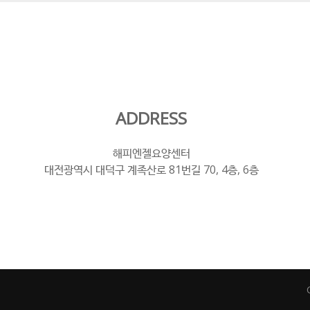
ADDRESS
해피엔젤요양센터
대전광역시 대덕구 계족산로 81번길 70, 4층, 6층