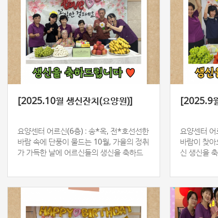
[2025.10월 생신잔치(요양원)]
[2025.
요양센터 어르신(6층) : 송*옥, 전*호선선한
요양센터 어르
바람 속에 단풍이 물드는 10월, 가을의 정취
바람이 찾아
가 가득한 날에 어르신들의 생신을 축하드
신 생신을 
렸습니다. 정성껏 마련한 음식과 따뜻한 마
긴 음식과 
음으로…
한 시간을…