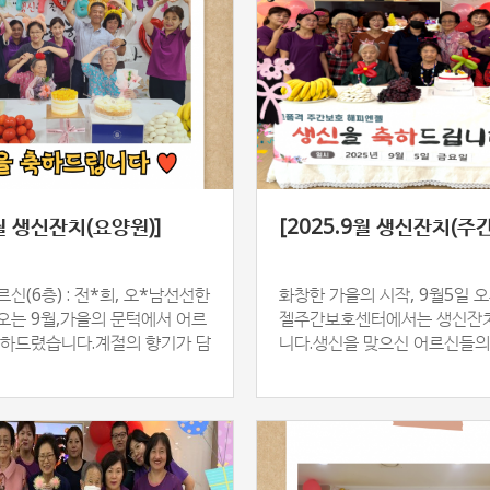
9월 생신잔치(요양원)]
[2025.9월 생신잔치(주
신(6층) : 전*희, 오*남선선한
화창한 가을의 시작, 9월5일 
오는 9월,가을의 문턱에서 어르
젤주간보호센터에서는 생신잔
축하드렸습니다.계절의 향기가 담
니다.생신을 맞으신 어르신들의
함께서로의 마음을 나누며 따뜻
말씀으로 행사의 문을 열었습니
께 시간을 보내시…