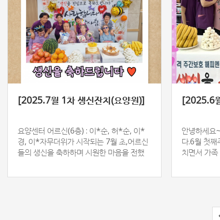
[2025.7월 1차 생신잔치(요양원)]
[2025.
요양센터 어르신(6층) : 이*순, 허*순, 이*
안녕하세요~
경, 이*자무더위가 시작되는 7월 초,어르신
다.6월 첫
들의 생신을 축하하며 시원한 마음을 전했
치면서 가족
습니다.정성스럽게 준비한 과일과 간식,어르
가 되셨을 
신들의 …
처럼 따스하