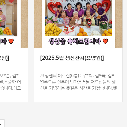
원)]
[2025.5월 생신잔치(요양원)]
모*순, 김*
.요양센터 어르신(6층) : 우*학, 김*숙, 김*
월,소중한 어
열푸르른 신록이 반가운 5월,어르신들의 생
렸습니다.싱그
신을 기념하는 뜻깊은 시간을 가졌습니다.햇
간에서담소와
살처럼 환한 미소로 자리해 주신 어르신들
께정성껏…