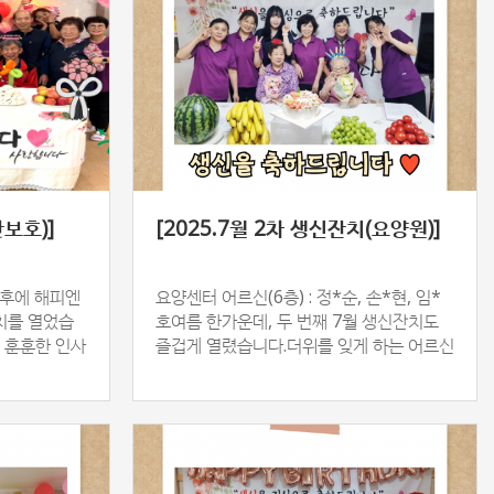
간보호)]
[2025.7월 2차 생신잔치(요양원)]
오후에 해피엔
요양센터 어르신(6층) : 정*순, 손*현, 임*
치를 열었습
호여름 한가운데, 두 번째 7월 생신잔치도
 훈훈한 인사
즐겁게 열렸습니다.더위를 잊게 하는 어르신
다.옆에서 함
들의 환한 웃음과다정한 축하의 말들이 모
여 더욱…