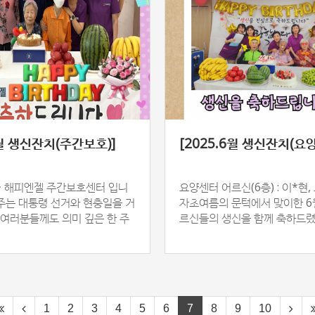
6월 생신잔치(주간보호)]
[2025.6월 생신잔치(요양
 해피엔젤 주간보호센터 입니
요양센터 어르신(6층) : 이*현, 
째주는 대통령 선거와 현충일을 거
자초여름의 문턱에서 맞이한 6
 여러분들께도 의미 깊은 한 주
르신들의 생신을 함께 축하드
것 같아요~싱그러운 6월의 햇살
러운 계절의 기운이 깃든 공
고 활…
웃음이 넘쳐…
1
2
3
4
5
6
7
8
9
10